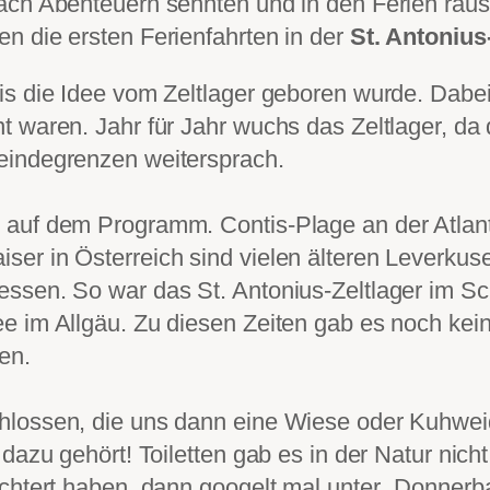
ach Abenteuern sehnten und in den Ferien raus
n die ersten Ferienfahrten in der
St. Antoniu
is die Idee vom Zeltlager geboren wurde. Dabei
t waren. Jahr für Jahr wuchs das Zeltlager, d
eindegrenzen weitersprach.
 auf dem Programm. Contis-Plage an der Atlant
er in Österreich sind vielen älteren Leverkus
ssen. So war das St. Antonius-Zeltlager im Sc
e im Allgäu. Zu diesen Zeiten gab es noch kei
en.
hlossen, die uns dann eine Wiese oder Kuhweid
 dazu gehört! Toiletten gab es in der Natur nic
ichtert haben, dann googelt mal unter „Donnerb