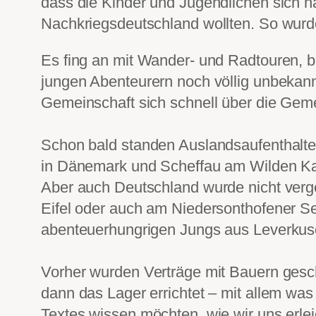
dass die Kinder und Jugendlichen sich n
Nachkriegsdeutschland wollten. So wurde
Es fing an mit Wander- und Radtouren, b
jungen Abenteurern noch völlig unbekann
Gemeinschaft sich schnell über die Gem
Schon bald standen Auslandsaufenthalte
in Dänemark und Scheffau am Wilden Kais
Aber auch Deutschland wurde nicht verge
Eifel oder auch am Niedersonthofener Se
abenteuerhungrigen Jungs aus Leverkus
Vorher wurden Verträge mit Bauern gesc
dann das Lager errichtet – mit allem was
Textes wissen möchten, wie wir uns erle