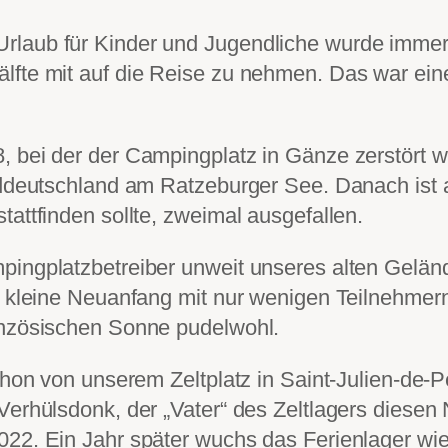
rlaub für Kinder und Jugendliche wurde immer 
lfte mit auf die Reise zu nehmen. Das war ein
, bei der der Campingplatz in Gänze zerstört w
Norddeutschland am Ratzeburger See. Danach is
tattfinden sollte, zweimal ausgefallen.
pingplatzbetreiber unweit unseres alten Gelän
r kleine Neuanfang mit nur wenigen Teilnehmern 
anzösischen Sonne pudelwohl.
chon von unserem Zeltplatz in Saint-Julien-de-P
Verhülsdonk, der „Vater“ des Zeltlagers diesen
022. Ein Jahr später wuchs das Ferienlager wie