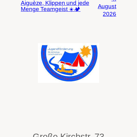
Aiguèze, Klippen und jede
August
Menge Teamgeist ☀️🏕️
2026
Große Kirchstr. 73