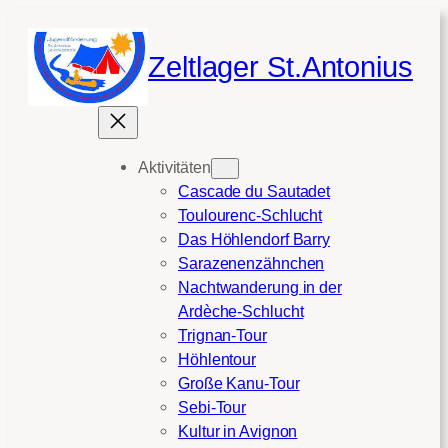
Zum
Inhalt
Zeltlager St.Antonius
springen
Aktivitäten
Cascade du Sautadet
Toulourenc-Schlucht
Das Höhlendorf Barry
Sarazenenzähnchen
Nachtwanderung in der
Ardèche-Schlucht
Trignan-Tour
Höhlentour
Große Kanu-Tour
Sebi-Tour
Kultur in Avignon