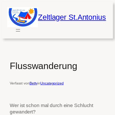
Zum
Inhalt
Zeltlager St.Antonius
springen
Flusswanderung
Verfasst von
Betty
in
Uncategorized
Wer ist schon mal durch eine Schlucht
gewandert?