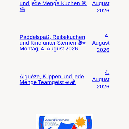
und jede Menge Kuchen 🎯
August
🍰
2026
4.
Paddelspaß, Reibekuchen
und Kino unter Sternen 🎬⭐
August
Montag, 4. August 2026
2026
4.
Aiguèze, Klippen und jede
August
Menge Teamgeist ☀️🏕️
2026