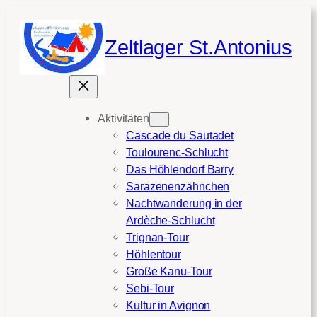
Zum
Inhalt
Zeltlager St.Antonius
springen
Aktivitäten
Cascade du Sautadet
Toulourenc-Schlucht
Das Höhlendorf Barry
Sarazenenzähnchen
Nachtwanderung in der
Ardèche-Schlucht
Trignan-Tour
Höhlentour
Große Kanu-Tour
Sebi-Tour
Kultur in Avignon