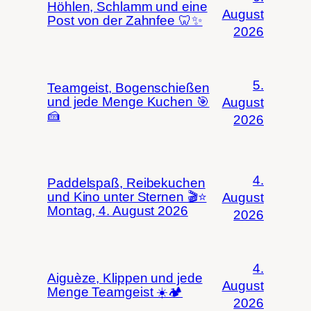
Höhlen, Schlamm und eine
August
Post von der Zahnfee 🦷✨
2026
5.
Teamgeist, Bogenschießen
und jede Menge Kuchen 🎯
August
🍰
2026
4.
Paddelspaß, Reibekuchen
und Kino unter Sternen 🎬⭐
August
Montag, 4. August 2026
2026
4.
Aiguèze, Klippen und jede
August
Menge Teamgeist ☀️🏕️
2026